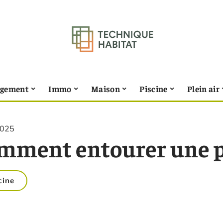
gement
Immo
Maison
Piscine
Plein air
2025
mment entourer une pis
cine