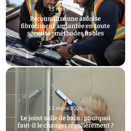
11 mars 2026
Reconnaître une ardoise
fibrociment amiantée en toute
sécurité : méthodes fiables
11 mars 2026
Le joint salle de bain : pourquoi
faut-il le changer régulièrement ?