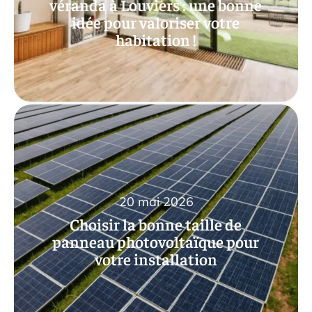
véranda à Louviers : une bonne
idée pour valoriser votre
habitation !
20 mai 2026
Choisir la bonne taille de
panneau photovoltaïque pour
votre installation