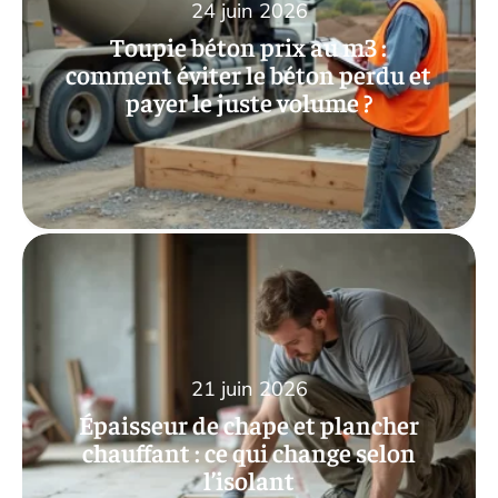
24 juin 2026
Toupie béton prix au m3 :
comment éviter le béton perdu et
payer le juste volume ?
21 juin 2026
Épaisseur de chape et plancher
chauffant : ce qui change selon
l’isolant