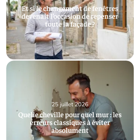
Et si le changement de fenêtres
devenait l’occasion de repenser
toute la façade ?
25 juillet 2026
Quelle cheville pour quel mur : les
erreurs classiques à éviter
absolument