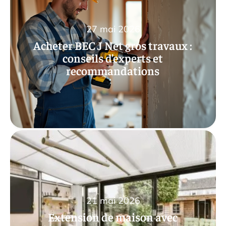
27 mai 2026
Acheter BEC J Net gros travaux :
conseils d’experts et
recommandations
21 mai 2026
Extension de maison avec