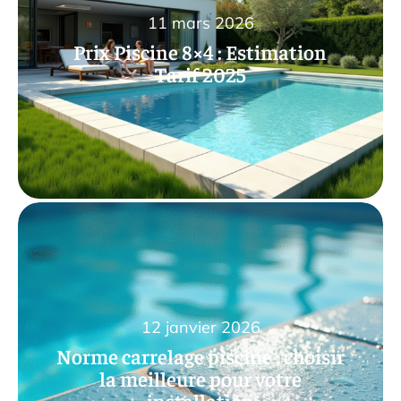
11 mars 2026
Prix Piscine 8×4 : Estimation
Tarif 2025
12 janvier 2026
Norme carrelage piscine : choisir
la meilleure pour votre
installation