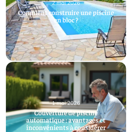
2 mai 2026
Comment construire une piscine
en bloc ?
1 mai 2026
Couverture de piscine
automatique : avantages et
inconvénients à considérer