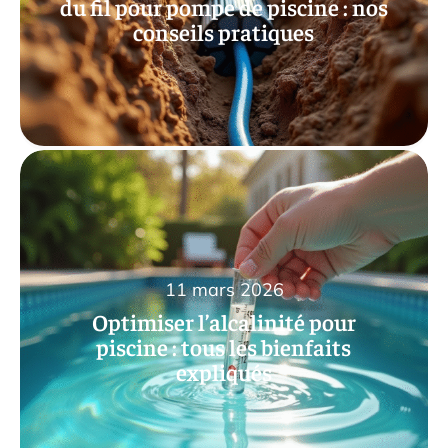
du fil pour pompe de piscine : nos
conseils pratiques
11 mars 2026
Optimiser l’alcalinité pour
piscine : tous les bienfaits
expliqués