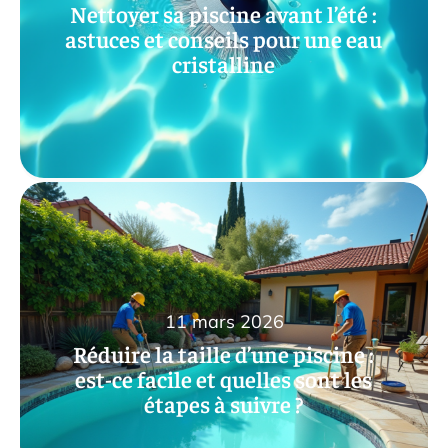
Nettoyer sa piscine avant l’été :
astuces et conseils pour une eau
cristalline
11 mars 2026
Réduire la taille d’une piscine :
est-ce facile et quelles sont les
étapes à suivre ?