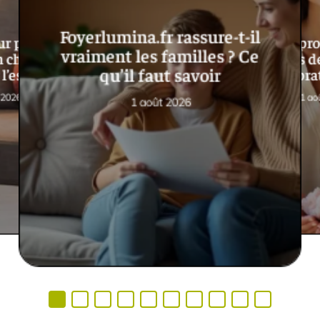
Foyerlumina.fr rassure-t-il
r petit salon :
Rituel de pro
vraiment les familles ? Ce
choisir sans
Pierre roses d
qu’il faut savoir
l’espace ?
pra
 2026
1 ao
1 août 2026