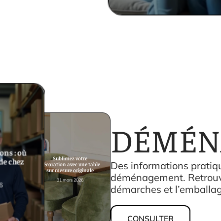
DÉMÉN
ons : où
Sublimez votre
 de chez
Des informations pratiqu
décoration avec une table
sur mesure originale
déménagement. Retrouvez
31 mars 2026
6
démarches et l’emballa
CONSULTER