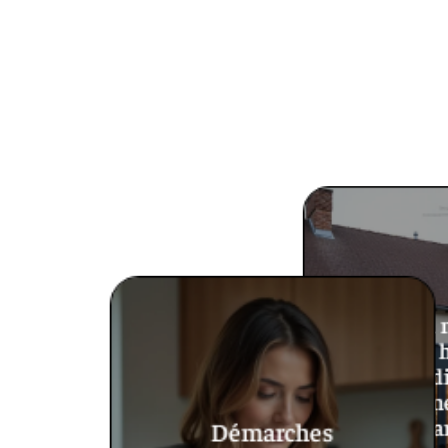
Prix du 
véranda h
quelles d
avec un
véra
Démarches