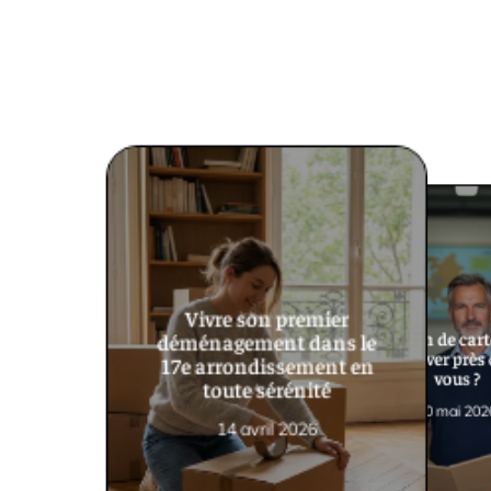
Vivre son premier
Magasin de cart
déménagement dans le
en trouver près
17e arrondissement en
vous ?
toute sérénité
10 mai 202
14 avril 2026