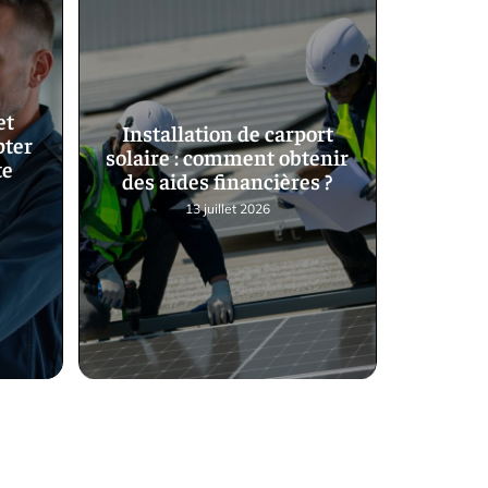
et
Installation de carport
pter
solaire : comment obtenir
te
des aides financières ?
13 juillet 2026