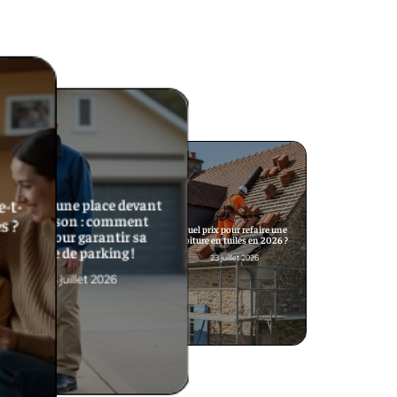
-t-
Réserver une place devant
sa maison : comment
s ?
Quel prix pour refaire une
faire pour garantir sa
toiture en tuiles en 2026 ?
place de parking !
23 juillet 2026
24 juillet 2026