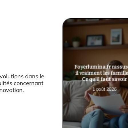
Foyerlumina.fr rassure
il vraiment les famille
volutions dans le
Ce qu’il faut savoir
alités concernant
1 août 2026
novation.