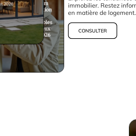
Homatherm.com
let 2026
immobilier. Restez inform
solutions d’isolation
en matière de logement.
thermique et
acoustique durables
pour répondre aux
CONSULTER
exigences RE 2026
18 juin 2026