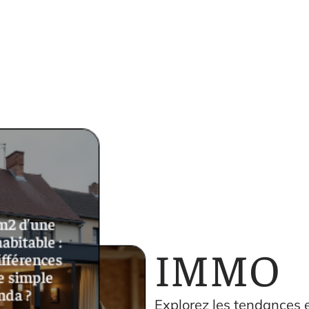
m2 d’une
abitable :
IMMO
ifférences
e simple
nda ?
Explorez les tendances e