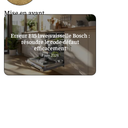
Mise en avant
Erreur E15 lave-vaisselle Bosch :
résoudre le code défaut
efficacement
7 juin 2026