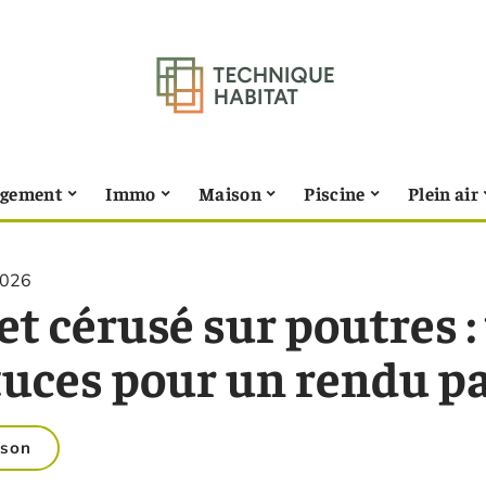
gement
Immo
Maison
Piscine
Plein air
2026
et cérusé sur poutres 
tuces pour un rendu pa
son