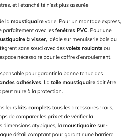
res, et l’étanchéité n’est plus assurée.
de la
moustiquaire
varie. Pour un montage express,
e parfaitement avec les
fenêtres PVC
. Pour une
stiquaire à visser
, idéale sur menuiserie bois ou
ntègrent sans souci avec des
volets roulants
ou
l’espace nécessaire pour le coffre d’enroulement.
dispensable pour garantir la bonne tenue des
 bandes adhésives
. La
toile moustiquaire
doit être
 peut nuire à la protection.
ns leurs
kits complets
tous les accessoires : rails,
emps de comparer les
prix
et de vérifier la
es dimensions atypiques, la
moustiquaire sur-
 chaque détail comptant pour garantir une barrière