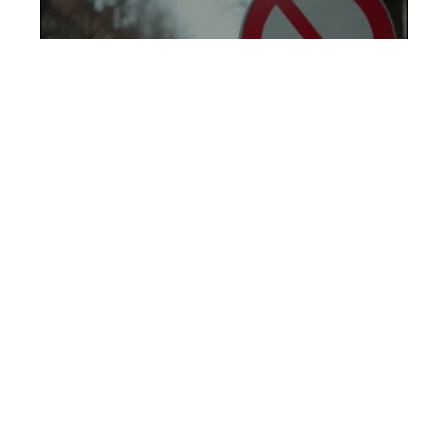
Signalisation B34 : que
risque-t-on en cas de panneau
manquant ?
13 mai 2026
Contact
Mentions Légales
Sitemap