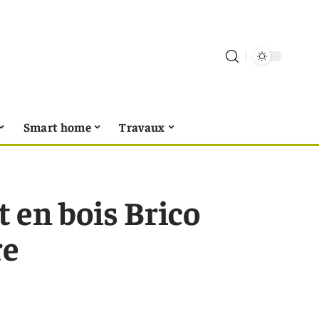
Smart home
Travaux
t en bois Brico
re