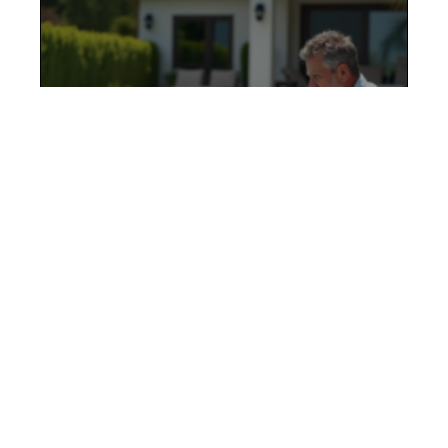
Couverture de piscine
automatique : avantages et
inconvénients à considérer
1 mai 2026