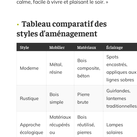
calme, facile à vivre et plaisant le soir. »
Tableau comparatif des
styles d’aménagement
Style
Mobilier
Matériaux
Éclairage
Spots
Bois
Métal,
encastrés,
Moderne
composite,
résine
appliques aux
béton
lignes sobres
Guirlandes,
Bois
Pierre
Rustique
lanternes
simple
brute
traditionnelles
Matériaux
Bois
Approche
récupérés
réutilisé,
Lampes
écologique
ou
pierres
solaires