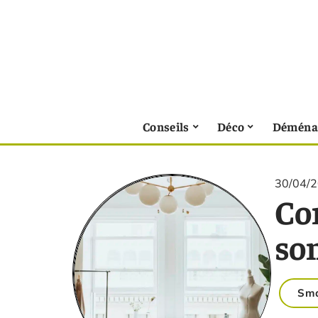
Conseils
Déco
Déména
30/04/
Co
son
Sm