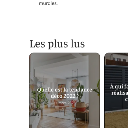
murales.
Les plus lus
À qui f
Quelle est la tendance
réalisa
déco 2022 ?
c
11 mars 2026