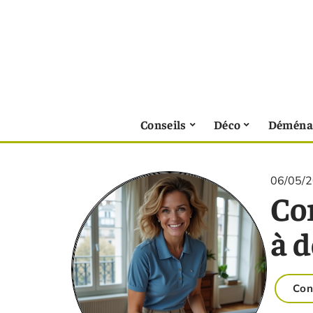
Conseils
Déco
Déména
06/05/
Co
à d
Con