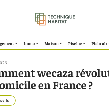
gement
Immo
Maison
Piscine
Plein air
2026
mment wecaza révolut
omicile en France ?
seils