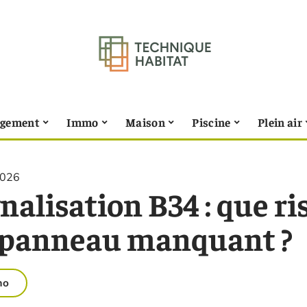
gement
Immo
Maison
Piscine
Plein air
2026
nalisation B34 : que ri
 panneau manquant ?
mo