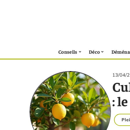
Conseils
Déco
Déména
13/04/
Cul
: l
Ple