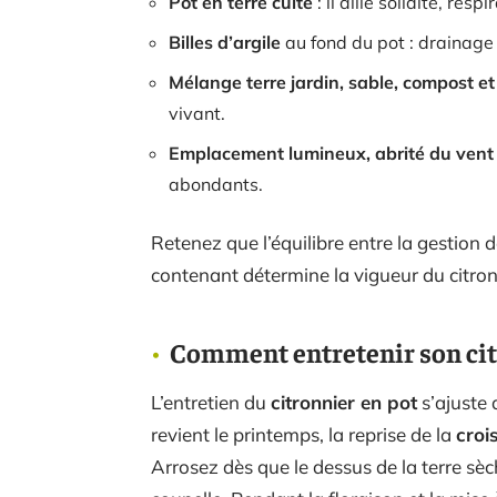
Pot en terre cuite
: il allie solidité, res
Billes d’argile
au fond du pot : drainage 
Mélange terre jardin, sable, compost e
vivant.
Emplacement lumineux, abrité du vent
abondants.
Retenez que l’équilibre entre la gestion de
contenant détermine la vigueur du citronn
Comment entretenir son citro
L’entretien du
citronnier en pot
s’ajuste 
revient le printemps, la reprise de la
croi
Arrosez dès que le dessus de la terre sèc