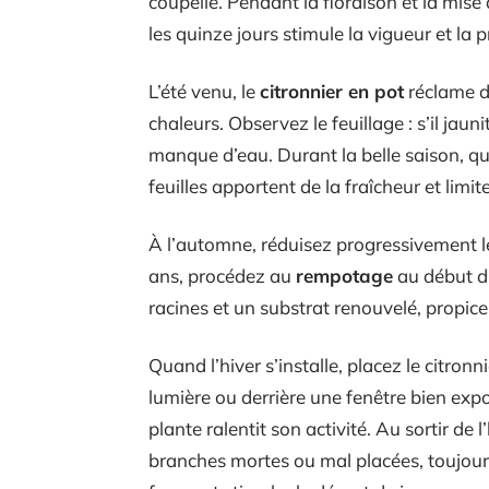
coupelle. Pendant la floraison et la mise 
les quinze jours stimule la vigueur et la 
L’été venu, le
citronnier en pot
réclame de
chaleurs. Observez le feuillage : s’il jaun
manque d’eau. Durant la belle saison, qu
feuilles apportent de la fraîcheur et limite
À l’automne, réduisez progressivement le
ans, procédez au
rempotage
au début du
racines et un substrat renouvelé, propice
Quand l’hiver s’installe, placez le citron
lumière ou derrière une fenêtre bien exp
plante ralentit son activité. Au sortir de l
branches mortes ou mal placées, toujours