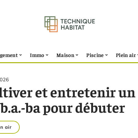
gement
Immo
Maison
Piscine
Plein air
2026
tiver et entretenir un
e b.a.-ba pour débuter
in air