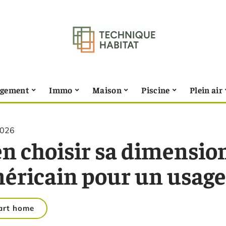
gement
Immo
Maison
Piscine
Plein air
2026
n choisir sa dimension
éricain pour un usage
art home