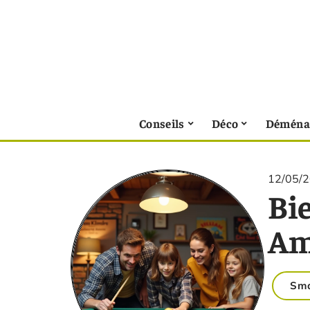
Conseils
Déco
Déména
12/05/
Bie
Am
Sm